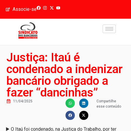
Associe-se
Justiça: Itaú é
condenado a indenizar
bancário obrigado a
fazer “dancinhas”
11/04/2025
Compartilhe
esse conteúdo
▶️ O Itaú foi condenado, na Justiça do Trabalho, por ter