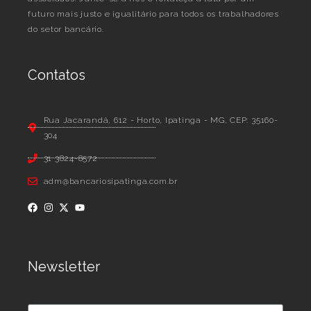
futuro mais justo e igualitário para todos os trabalhadores
do setor bancário.
Contatos
Rua Jacarandá, 612 - Horto, Ipatinga - MG, CEP: 35160-
304
31 3824-8572
adm@bancariosipatinga.com.br
Newsletter