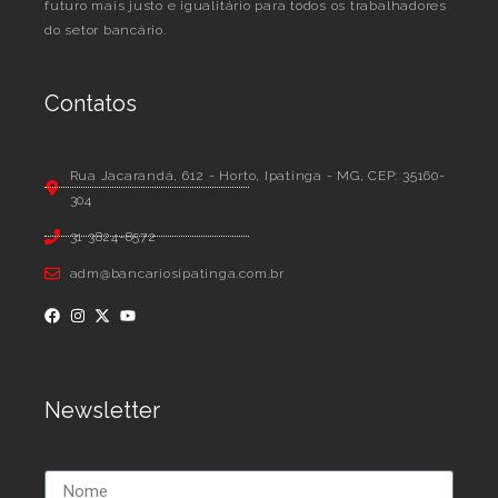
futuro mais justo e igualitário para todos os trabalhadores
do setor bancário.
Contatos
Rua Jacarandá, 612 - Horto, Ipatinga - MG, CEP: 35160-
304
31 3824-8572
adm@bancariosipatinga.com.br
Newsletter